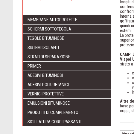
longitud
conferi
confront
interna 
MEMBRANE AUTOPROTETTE
goffrata
quindi u
SCHERMI SOTTOTEGOLA
esterni.
La prote
TEGOLE BITUMINOSE
superior
protezio
SISTEMI ISOLANTI
CAMPI 
STRATI DI SEPARAZIONE
Viapol 
strato a
PRIMER
c
ADESIVI BITUMINOSI
c
c
ADESIVI POLIURETANICI
v
i
VERNICI PROTETTIVE
Altre d
EMULSIONI BITUMINOSE
base per
coppi, s
PRODOTTI DI COMPLEMENTO
SIGILLATURA CORPI PASSANTI