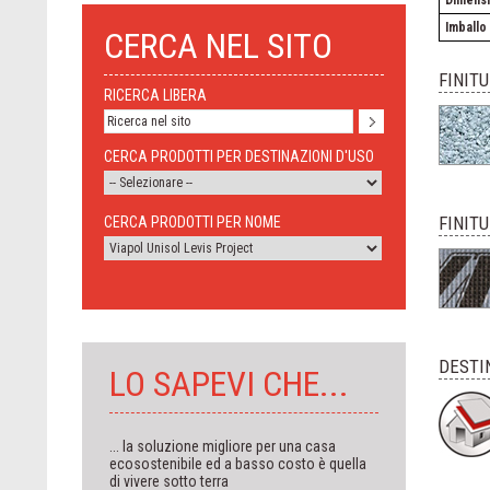
Dimensi
Imballo
CERCA NEL SITO
FINIT
RICERCA LIBERA
CERCA PRODOTTI PER DESTINAZIONI D'USO
FINITU
CERCA PRODOTTI PER NOME
DESTI
LO SAPEVI CHE...
... la soluzione migliore per una casa
ecosostenibile ed a basso costo è quella
di vivere sotto terra