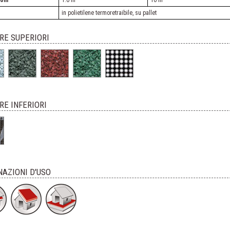
oni
1.0 m
10 m
in polietilene termoretraibile, su pallet
URE SUPERIORI
RE INFERIORI
NAZIONI D'USO