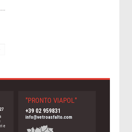
"PRONTO VIAPOL"
27
+39 02 959831
a
info@vetroasfalto.com
e
ri e