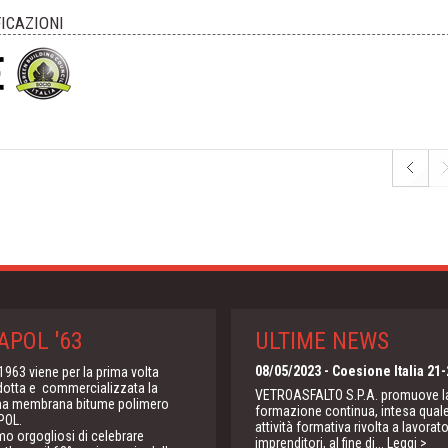
FICAZIONI
APOL '63
ULTIME NEWS
08/05/2023
- Coesione Italia 21-
1963 viene per la prima volta
dotta e commercializzata la
VETROASFALTO S.P.A. promuove l
ma membrana bitume polimero
formazione continua, intesa qual
POL.
attività formativa rivolta a lavorato
mo orgogliosi di celebrare
imprenditori, al fine di...
Leggi >