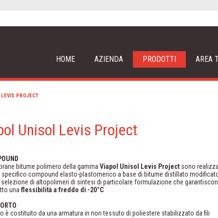
HOME
AZIENDA
PRODOTTI
AREA 
 LEVIS PROJECT
pol Unisol Levis Project
POUND
rane bitume polimero della gamma
Viapol Unisol Levis Project
sono realizz
specifico compound elasto-plastomerico a base di bitume distillato modificat
selezione di altopolimeri di sintesi di particolare formulazione che garantisco
otto una
flessibilità a freddo di -20°C
PORTO
rzo è costituito da una armatura in non tessuto di poliestere stabilizzato da fili