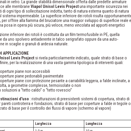
inali in vetro. La grande stabilità dimensionale offerta dalle predette armature
sce alle membrane
Viapol Unisol Levis Project
una importante sicurezza nei
i di ogni tipo di sollecitazione indotta, tanto di natura esterna quanto di natura
al sistema impermeabile. La superficie inferiore dei rotoli risulta opportunament
, per offrire alla fiamma del bruciatore una maggior sviluppo di superficie reale 
na posa in opera più sicura, più veloce, meno vincolata ad apporti energetici
zione inferiore dei rotoli è costituita da un film termofusibile in PE, quella
e da uno spolvero antiaderente in talco serigrafato oppure da una auto-
ne in scaglie o granuli di ardesia naturale.
DI APPLICAZIONE
Unisol Levis Project
si rivela particolarmente indicato, quale strato di base o
 finire, per la realizzazione di una vasta gamma tipologica di interventi quali:
operture piane non accessibili
operture piane pedonabili pavimentate
operture piane con protezione pesante a carrabilità leggera, a falde inclinate, a
olta, a geometrie complesse, termoisolate o non
n soluzioni a “tetto caldo” o “tetto rovescio”
estinazioni d'uso
: ristrutturazioni di preesistenti sistemi di copertura, strato di
 pareti controterra e fondazioni, strato di base per coperture a falde in tegole o
trato di base per il controllo dei flussi di vapore (schermo al vapore)
Larghezza
Lunghezza