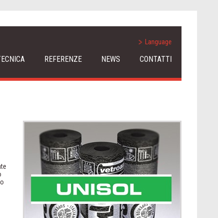
Language
TECNICA
REFERENZE
NEWS
CONTATTI
ate
o
no