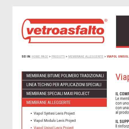
SEI IN:
HOME PAGE
>
PRODOTTI
>
MEMBRANE ALLEGGERITE
>
VIAPOL UNISOL
Via
MEMBRANE BITUME POLIMERO TRADIZIONALI
LINEA TECHNO PER APPLICAZIONI SPECIALI
MEMBRANE SPECIALI MAXI PROJECT
IL COM
Le memb
MEMBRANE ALLEGGERITE
con uno 
con una 
al prod
Viapol Syntesi Levis Project
Viapol Modulo Levis Project
IL SUP
Il rinfo
Viapol Unisol Levis Project