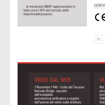
CERTI
... le membrane MBDP rappresentano in
italia circa il 90% del mercato delle
impermeabilizzazioni
VIDEO DAL WEB
VI
7 Novembre 1940 - Crollo del Tacoma
Nel 
Narrows Bridge causato
pro
dall'instabilità
pri
aeroelastica verificatasi a seguito
VIA
dell'azione del vento sulla struttura.
Sia