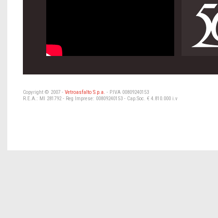
Copyright © 2007 -
Vetroasfalto S.p.a.
- P.IVA 00809240153
R.E.A.: MI 281792 - Reg Imprese: 00809240153 - Cap.Soc. € 4.810.000 i.v