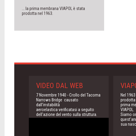
... la prima membrana VIAPOL è stata
prodotta nel 1963.
VIDEO DAL WEB
VIAP
7 Novembre 1940 - Crollo del Tacoma
Nel 1963 
Narrows Bridge causato
prodotta
dall'instabilità
prima m
aeroelastica verificatasi a seguito
VIAPOL.
dell'azione del vento sulla struttura.
Siamo or
quest'ann
sua nasc